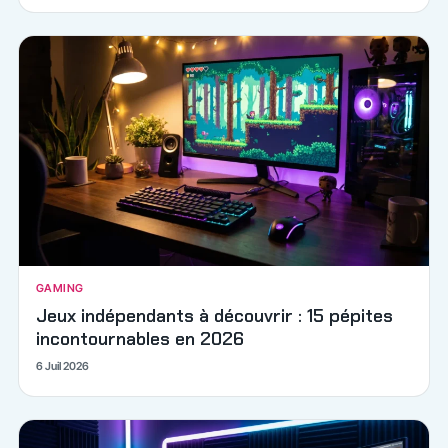
GAMING
Jeux indépendants à découvrir : 15 pépites
incontournables en 2026
6 Juil 2026