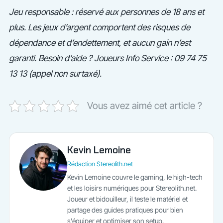
Jeu responsable : réservé aux personnes de 18 ans et
plus. Les jeux d’argent comportent des risques de
dépendance et d’endettement, et aucun gain n’est
garanti. Besoin d’aide ? Joueurs Info Service : 09 74 75
13 13 (appel non surtaxé).
Vous avez aimé cet article ?
Kevin Lemoine
Rédaction Stereolith.net
Kevin Lemoine couvre le gaming, le high-tech
et les loisirs numériques pour Stereolith.net.
Joueur et bidouilleur, il teste le matériel et
partage des guides pratiques pour bien
s'équiper et optimiser son setup.