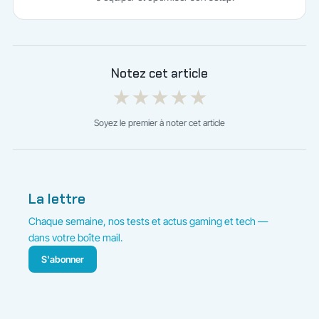
Notez cet article
★
★
★
★
★
Soyez le premier à noter cet article
La lettre
Chaque semaine, nos tests et actus gaming et tech —
dans votre boîte mail.
S'abonner