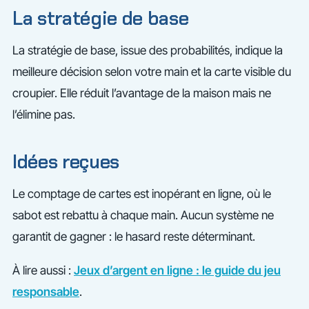
La stratégie de base
La stratégie de base, issue des probabilités, indique la
meilleure décision selon votre main et la carte visible du
croupier. Elle réduit l’avantage de la maison mais ne
l’élimine pas.
Idées reçues
Le comptage de cartes est inopérant en ligne, où le
sabot est rebattu à chaque main. Aucun système ne
garantit de gagner : le hasard reste déterminant.
À lire aussi :
Jeux d’argent en ligne : le guide du jeu
responsable
.