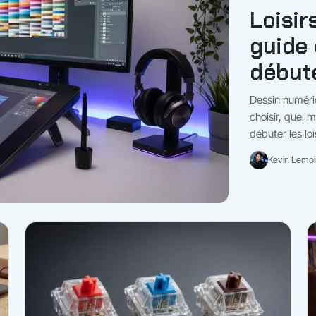
Loisir
guide 
début
Dessin numériq
choisir, quel m
débuter les lo
Kevin Lemoin