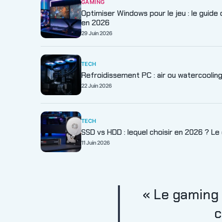
GAMING
Optimiser Windows pour le jeu : le guid
en 2026
29 Juin 2026
TECH
Refroidissement PC : air ou watercooling,
22 Juin 2026
TECH
SSD vs HDD : lequel choisir en 2026 ? Le
11 Juin 2026
« Le gaming 
c