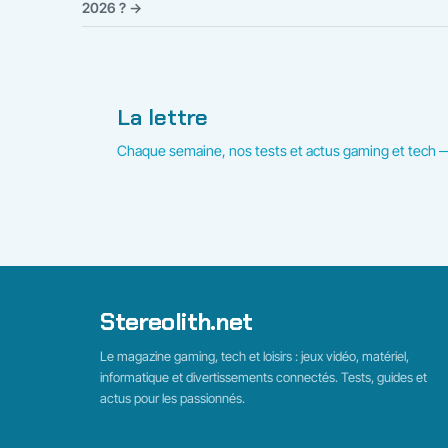
2026 ? →
La lettre
Chaque semaine, nos tests et actus gaming et tech —
Stereolith.net
Le magazine gaming, tech et loisirs : jeux vidéo, matériel,
informatique et divertissements connectés. Tests, guides et
actus pour les passionnés.