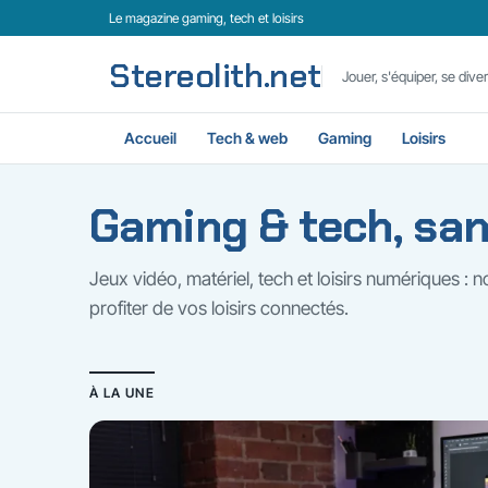
Le magazine gaming, tech et loisirs
Stereolith.net
Jouer, s'équiper, se divert
Accueil
Tech & web
Gaming
Loisirs
Gaming & tech, san
Jeux vidéo, matériel, tech et loisirs numériques : n
profiter de vos loisirs connectés.
À LA UNE