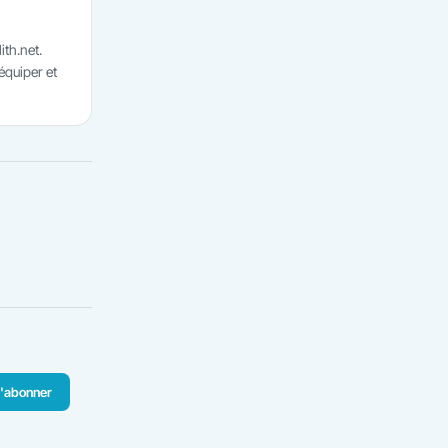
ith.net.
'équiper et
'abonner