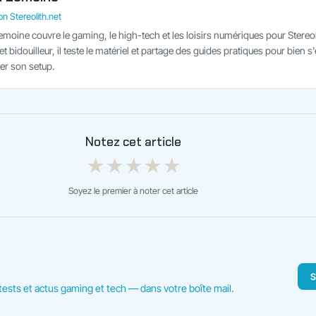
n Stereolith.net
emoine couvre le gaming, le high-tech et les loisirs numériques pour Stereol
t bidouilleur, il teste le matériel et partage des guides pratiques pour bien s
er son setup.
Notez cet article
★
★
★
★
★
Soyez le premier à noter cet article
S
ests et actus gaming et tech — dans votre boîte mail.