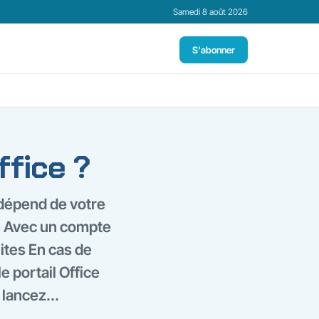
Samedi 8 août 2026
S'abonner
ffice ?
 dépend de votre
re Avec un compte
ites En cas de
 portail Office
 lancez...