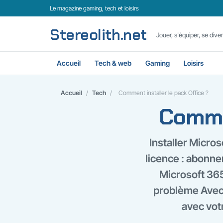
Le magazine gaming, tech et loisirs
Stereolith.net
Jouer, s'équiper, se divert
Accueil
Tech & web
Gaming
Loisirs
Accueil
/
Tech
/
Comment installer le pack Office ?
Commen
Installer Micro
licence : abonne
Microsoft 365
problème Avec 
avec votr