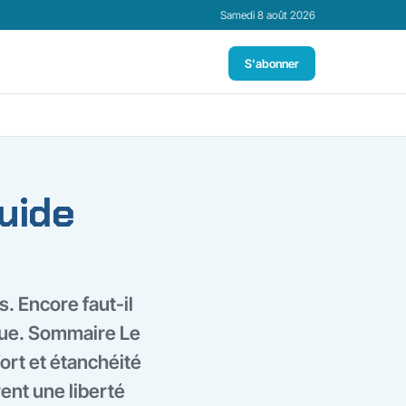
Samedi 8 août 2026
S'abonner
guide
. Encore faut-il
que. Sommaire Le
ort et étanchéité
rent une liberté