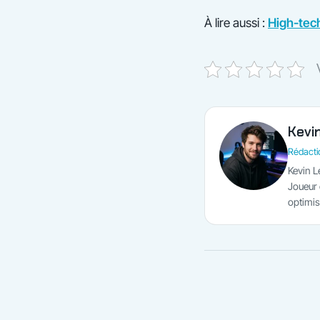
À lire aussi :
High-tech
Kevi
Rédactio
Kevin L
Joueur e
optimis