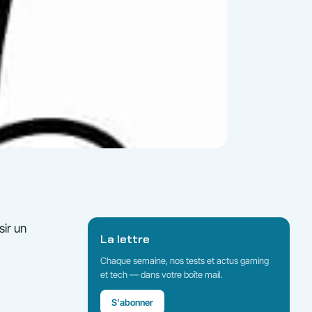
sir un
La lettre
Chaque semaine, nos tests et actus gaming
et tech — dans votre boîte mail.
S'abonner