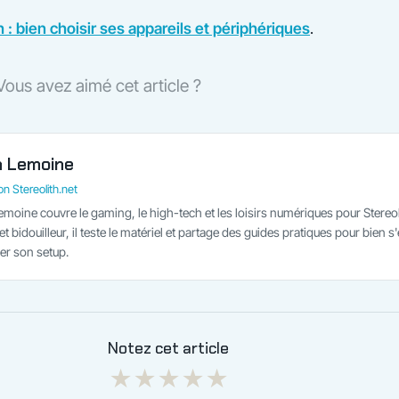
 : bien choisir ses appareils et périphériques
.
Vous avez aimé cet article ?
n Lemoine
n Stereolith.net
emoine couvre le gaming, le high-tech et les loisirs numériques pour Stereol
t bidouilleur, il teste le matériel et partage des guides pratiques pour bien s
er son setup.
Notez cet article
★
★
★
★
★