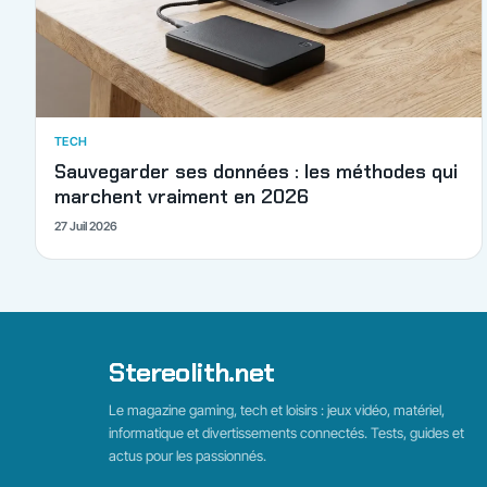
TECH
Sauvegarder ses données : les méthodes qui
marchent vraiment en 2026
27 Juil 2026
Stereolith.net
Le magazine gaming, tech et loisirs : jeux vidéo, matériel,
informatique et divertissements connectés. Tests, guides et
actus pour les passionnés.