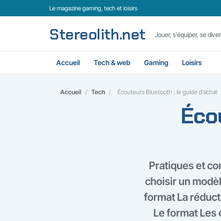
Le magazine gaming, tech et loisirs
Stereolith.net
Jouer, s'équiper, se divert
Accueil
Tech & web
Gaming
Loisirs
Accueil
/
Tech
/
Écouteurs Bluetooth : le guide d’achat
Écou
Pratiques et co
choisir un modè
format La réduct
Le format Les é