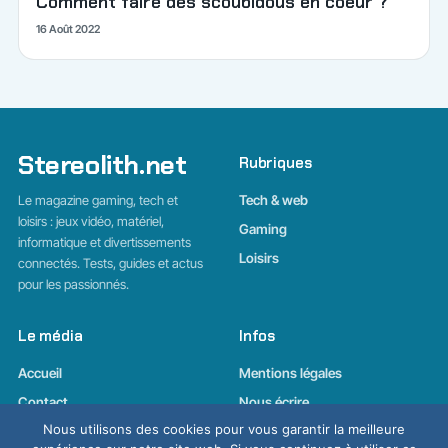
Comment faire des scoubidous en coeur ?
16 Août 2022
Stereolith.net
Rubriques
Le magazine gaming, tech et
Tech & web
loisirs : jeux vidéo, matériel,
Gaming
informatique et divertissements
Loisirs
connectés. Tests, guides et actus
pour les passionnés.
Le média
Infos
Accueil
Mentions légales
Contact
Nous écrire
Nous utilisons des cookies pour vous garantir la meilleure
La lettre