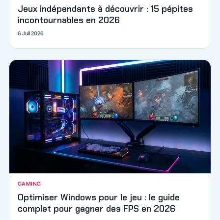
Jeux indépendants à découvrir : 15 pépites
incontournables en 2026
6 Juil 2026
GAMING
Optimiser Windows pour le jeu : le guide
complet pour gagner des FPS en 2026