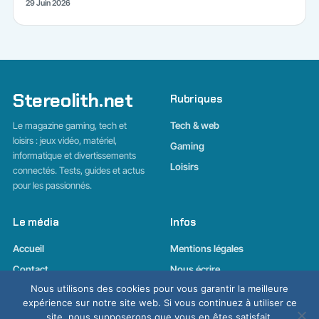
29 Juin 2026
Stereolith.net
Rubriques
Le magazine gaming, tech et
Tech & web
loisirs : jeux vidéo, matériel,
Gaming
informatique et divertissements
Loisirs
connectés. Tests, guides et actus
pour les passionnés.
Le média
Infos
Accueil
Mentions légales
Contact
Nous écrire
Nous utilisons des cookies pour vous garantir la meilleure
La lettre
expérience sur notre site web. Si vous continuez à utiliser ce
site, nous supposerons que vous en êtes satisfait.