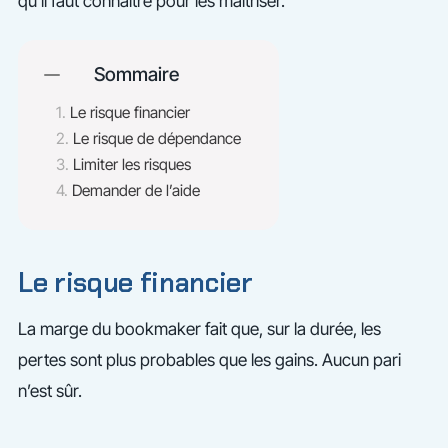
qu’il faut connaître pour les maîtriser.
Sommaire
Le risque financier
Le risque de dépendance
Limiter les risques
Demander de l’aide
Le risque financier
La marge du bookmaker fait que, sur la durée, les
pertes sont plus probables que les gains. Aucun pari
n’est sûr.