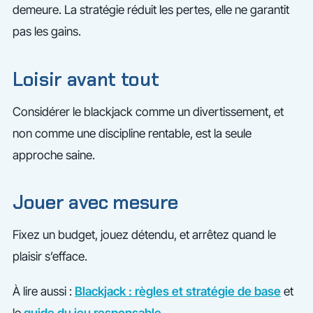
demeure. La stratégie réduit les pertes, elle ne garantit
pas les gains.
Loisir avant tout
Considérer le blackjack comme un divertissement, et
non comme une discipline rentable, est la seule
approche saine.
Jouer avec mesure
Fixez un budget, jouez détendu, et arrêtez quand le
plaisir s’efface.
À lire aussi :
Blackjack : règles et stratégie de base
et
le
guide du jeu responsable
.