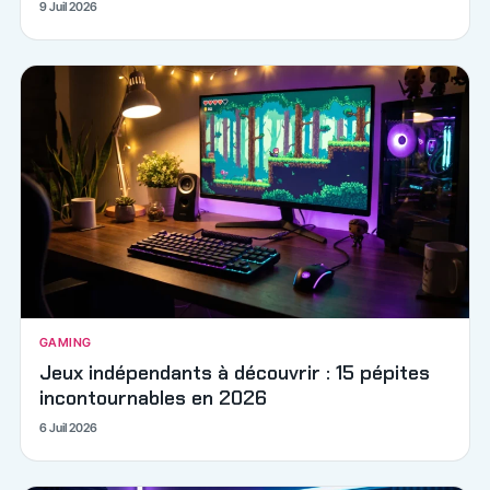
9 Juil 2026
GAMING
Jeux indépendants à découvrir : 15 pépites
incontournables en 2026
6 Juil 2026