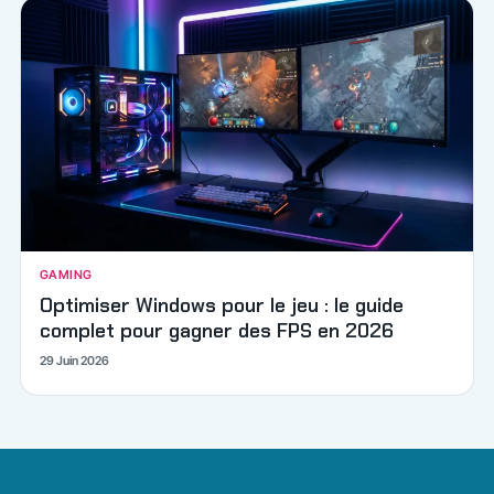
GAMING
Optimiser Windows pour le jeu : le guide
complet pour gagner des FPS en 2026
29 Juin 2026